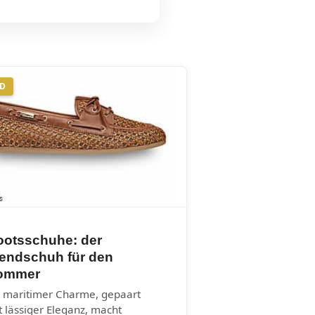
ND
ootsschuhe: der
rendschuh für den
ommer
r maritimer Charme, gepaart
t lässiger Eleganz, macht