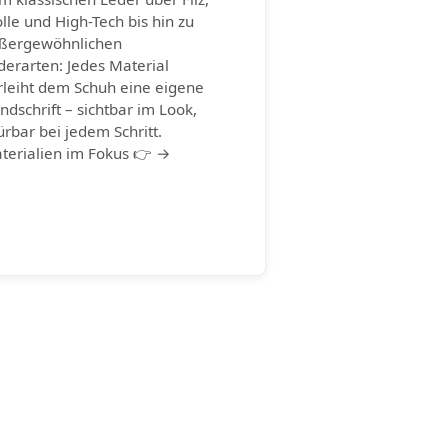
lle und High-Tech bis hin zu
ßergewöhnlichen
derarten: Jedes Material
rleiht dem Schuh eine eigene
ndschrift – sichtbar im Look,
ürbar bei jedem Schritt.
terialien im Fokus 👉 →