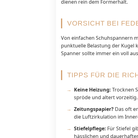
dienen rein dem Formerhalt.
VORSICHT BEI FE
Von einfachen Schuhspannern mit 
punktuelle Belastung der Kugel 
Spanner sollte immer ein voll au
TIPPS FÜR DIE RIC
Keine Heizung:
Trocknen Si
spröde und altert vorzeitig
Zeitungspapier?
Das oft em
die Luftzirkulation im Inne
Stiefelpflege:
Für Stiefel g
hässlichen und dauerhafte