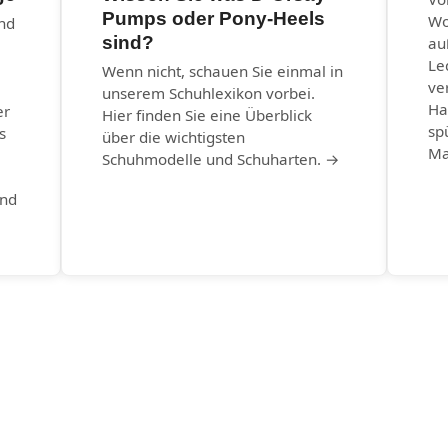
Pumps oder Pony-Heels
Wo
und
sind?
au
Le
Wenn nicht, schauen Sie einmal in
ve
unserem Schuhlexikon vorbei.
Ha
er
Hier finden Sie eine Überblick
sp
s
über die wichtigsten
Ma
Schuhmodelle und Schuharten. →
und
→