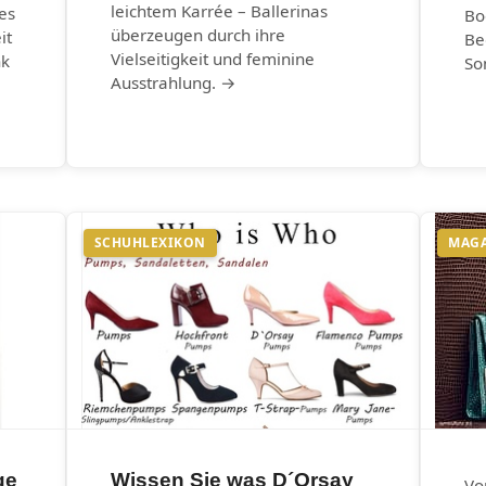
leichtem Karrée – Ballerinas
es
Bo
überzeugen durch ihre
it
Be
Vielseitigkeit und feminine
nk
So
Ausstrahlung. →
SCHUHLEXIKON
MAG
ge
Wissen Sie was D´Orsay
Vo