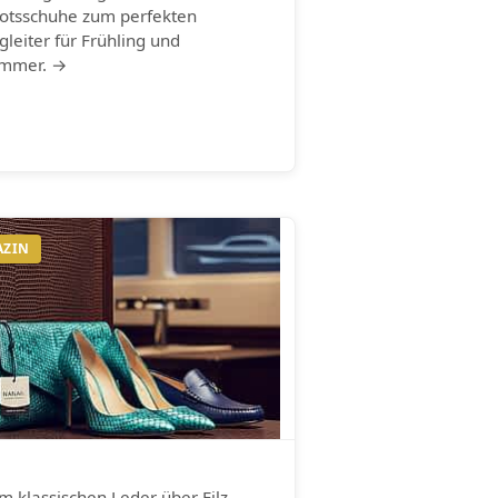
otsschuhe zum perfekten
gleiter für Frühling und
mmer. →
AZIN
m klassischen Leder über Filz,