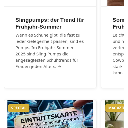
Slingpumps: der Trend für
Somme
Frühjahr-Sommer
Frühl
Wenn es Schuhe gibt, die fast zu
Leichte
jeder Gelegenheit passen, sind es
und max
Pumps. Im Frühjahr-Sommer
verleih
2025 sind Sling-Pumps die
entspa
angesagtesten Schuhtrends für
Cowboy-
Frauen jeden Alters. →
stark e
kann. 
SPECIAL
MAGAZIN