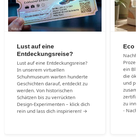
Lust auf eine
Eco m
Entdeckungsreise?
Nachhal
Prozes
Lust auf eine Entdeckungsreise?
ein Bli
In unserem virtuellen
die öko
Schuhmuseum warten hunderte
und per
Geschichten darauf, entdeckt zu
zusamm
werden. Von historischen
zertifiz
Schätzen bis zu verrückten
zu inno
Design-Experimenten – klick dich
- Nachh
rein und lass dich inspirieren! →