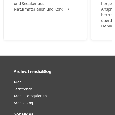
und Sneaker aus
hergest
Naturmaterialien und Kork. →
Anspruc
herzust
überda
Lieblin
Archiv/Trends/Blog
Archiv
Farbtrends
Archiv Fotogalerien
Archiv Blog
Sonstiges