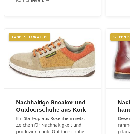
kombinieren. →
LABELS TO WATCH
GREEN SH
Nachhaltige Sneaker und
Nachh
Outdoorschuhe aus Kork
handg
Ein Start-up aus Rosenheim setzt
Desenra
Zeichen für Nachhaltigkeit und
rahmen
produziert coole Outdoorschuhe
pflanzl