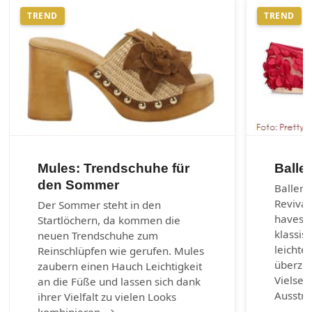
TREND
TREND
Mules: Trendschuhe für
Balle
den Sommer
Balleri
Revival
Der Sommer steht in den
haves d
Startlöchern, da kommen die
klassis
neuen Trendschuhe zum
leichte
Reinschlüpfen wie gerufen. Mules
überzeu
zaubern einen Hauch Leichtigkeit
Vielsei
an die Füße und lassen sich dank
Ausstr
ihrer Vielfalt zu vielen Looks