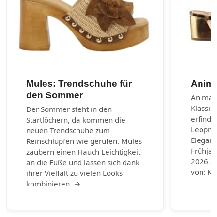
Mules: Trendschuhe für
Anima
den Sommer
Animal-
Klassik
Der Sommer steht in den
erfinde
Startlöchern, da kommen die
Leoprin
neuen Trendschuhe zum
Eleganz
Reinschlüpfen wie gerufen. Mules
Frühja
zaubern einen Hauch Leichtigkeit
2026 au
an die Füße und lassen sich dank
von: Ku
ihrer Vielfalt zu vielen Looks
kombinieren. →