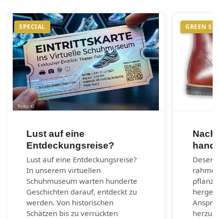
SPECIAL
GREEN SH
Lust auf eine
Nachh
Entdeckungsreise?
handg
Lust auf eine Entdeckungsreise?
Desenra
In unserem virtuellen
rahmen
Schuhmuseum warten hunderte
pflanzl
Geschichten darauf, entdeckt zu
hergest
werden. Von historischen
Anspruc
Schätzen bis zu verrückten
herzust