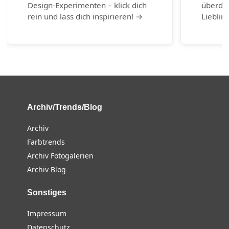
Design-Experimenten – klick dich
überda
rein und lass dich inspirieren! →
Lieblin
Archiv/Trends/Blog
Archiv
Farbtrends
Archiv Fotogalerien
Archiv Blog
Sonstiges
Impressum
Datenschutz