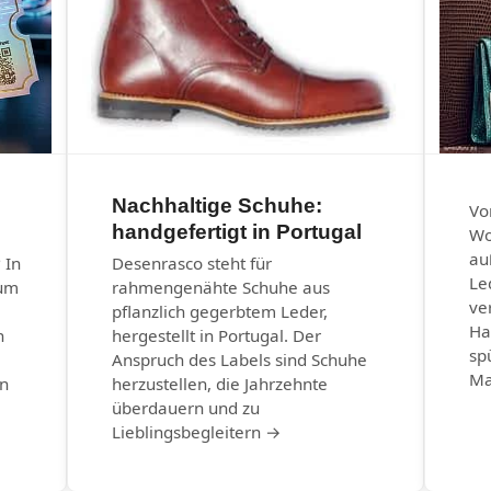
Nachhaltige Schuhe:
Vo
handgefertigt in Portugal
Wo
au
 In
Desenrasco steht für
Le
eum
rahmengenähte Schuhe aus
ve
pflanzlich gegerbtem Leder,
Ha
n
hergestellt in Portugal. Der
sp
Anspruch des Labels sind Schuhe
Ma
en
herzustellen, die Jahrzehnte
überdauern und zu
Lieblingsbegleitern →