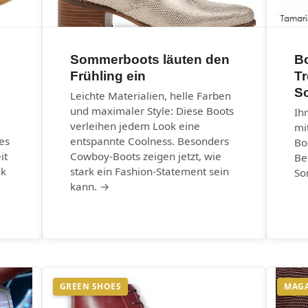
Sommerboots läuten den
B
Frühling ein
T
S
Leichte Materialien, helle Farben
und maximaler Style: Diese Boots
Ih
verleihen jedem Look eine
mi
es
entspannte Coolness. Besonders
Bo
it
Cowboy-Boots zeigen jetzt, wie
Be
nk
stark ein Fashion-Statement sein
So
kann. →
GREEN SHOES
MAG