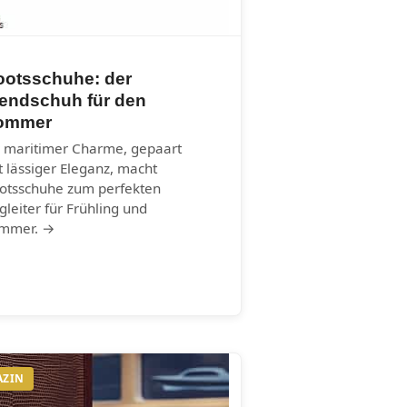
ootsschuhe: der
rendschuh für den
ommer
r maritimer Charme, gepaart
t lässiger Eleganz, macht
otsschuhe zum perfekten
gleiter für Frühling und
mmer. →
AZIN