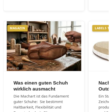
MAGAZIN
LABELS T
Was einen guten Schuh
Nachh
wirklich ausmacht
Outdo
Die Machart ist das Fundament
Ein Sta
guter Schuhe: Sie bestimmt
Zeichen
Haltbarkeit, Flexibilität und
produzi