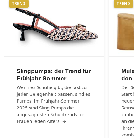
TREND
TREND
Slingpumps: der Trend für
Mules
Frühjahr-Sommer
den 
Wenn es Schuhe gibt, die fast zu
Der So
jeder Gelegenheit passen, sind es
Startlö
Pumps. Im Frühjahr-Sommer
neuen 
2025 sind Sling-Pumps die
Reinsch
angesagtesten Schuhtrends für
zaubern
Frauen jeden Alters. →
an die 
ihrer Vi
kombin