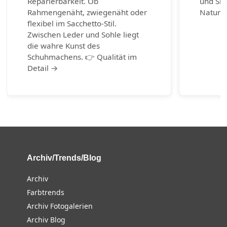
Reparierbarkeit. Ob
und Sn
Rahmengenäht, zwiegenäht oder
Naturm
flexibel im Sacchetto-Stil.
Zwischen Leder und Sohle liegt
die wahre Kunst des
Schuhmachens. 👉 Qualität im
Detail →
Archiv/Trends/Blog
Archiv
Farbtrends
Archiv Fotogalerien
Archiv Blog