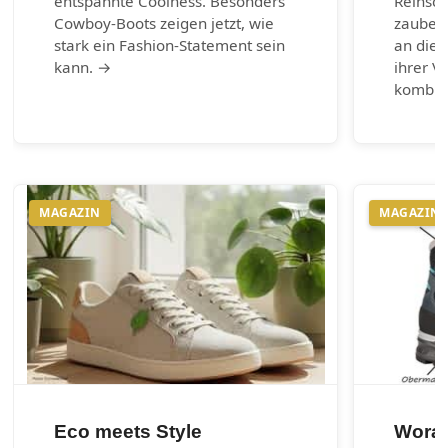
entspannte Coolness. Besonders
Reinsch
Cowboy-Boots zeigen jetzt, wie
zaubern
stark ein Fashion-Statement sein
an die 
kann. →
ihrer Vi
kombin
MAGAZIN
MAGAZIN
Eco meets Style
Worau