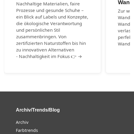
Wand
Nachhaltige Materialien, faire
Prozesse und gesunde Schuhe –
Zur wic
ein Blick auf Labels und Konzepte,
Wander
die ökologische Verantwortung
Wanders
und persönlichen Stil
verlass
zusammenbringen. Von
perfekt
zertifizierten Naturstoffen bis hin
Wander
zu innovativen Alternativen
- Nachhaltigkeit im Fokus 👉 →
Archiv/Trends/Blog
Archiv
Farbtrends