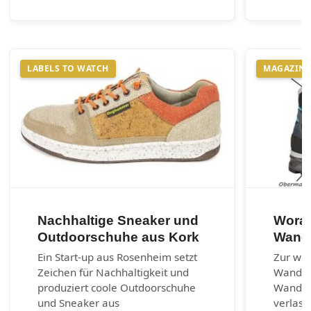
LABELS TO WATCH
MAGAZIN
Nachhaltige Sneaker und
Worau
Outdoorschuhe aus Kork
Wand
Ein Start-up aus Rosenheim setzt
Zur wic
Zeichen für Nachhaltigkeit und
Wander
produziert coole Outdoorschuhe
Wanders
und Sneaker aus
verlass