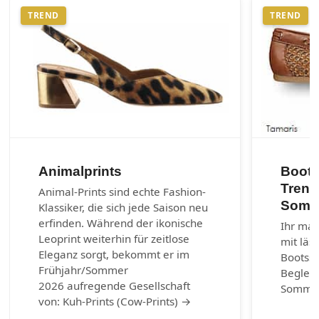
TREND
TREND
Animalprints
Boots
Trend
Animal-Prints sind echte Fashion-
Somm
Klassiker, die sich jede Saison neu
erfinden. Während der ikonische
Ihr mar
Leoprint weiterhin für zeitlose
mit läs
Eleganz sorgt, bekommt er im
Bootss
Frühjahr/Sommer
Begleit
2026 aufregende Gesellschaft
Somme
von: Kuh-Prints (Cow-Prints) →