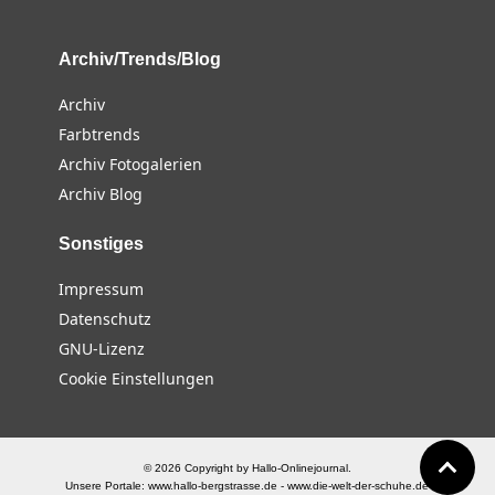
Archiv/Trends/Blog
Archiv
Farbtrends
Archiv Fotogalerien
Archiv Blog
Sonstiges
Impressum
Datenschutz
GNU-Lizenz
Cookie Einstellungen
© 2026 Copyright by Hallo-Onlinejournal.
Unsere Portale:
www.hallo-bergstrasse.de
-
www.die-welt-der-schuhe.de