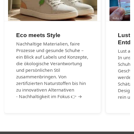
Eco meets Style
Lust 
Entde
Nachhaltige Materialien, faire
Prozesse und gesunde Schuhe –
Lust au
ein Blick auf Labels und Konzepte,
In unse
die ökologische Verantwortung
Schuhm
und persönlichen Stil
Geschic
zusammenbringen. Von
werden.
zertifizierten Naturstoffen bis hin
Schätze
zu innovativen Alternativen
Design-
- Nachhaltigkeit im Fokus 👉 →
rein un