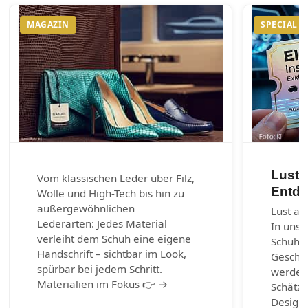
MAGAZIN
SPECIAL
Lust 
Vom klassischen Leder über Filz,
Entde
Wolle und High-Tech bis hin zu
außergewöhnlichen
Lust au
Lederarten: Jedes Material
In unse
verleiht dem Schuh eine eigene
Schuhm
Handschrift – sichtbar im Look,
Geschic
spürbar bei jedem Schritt.
werden.
Materialien im Fokus 👉 →
Schätze
Design-