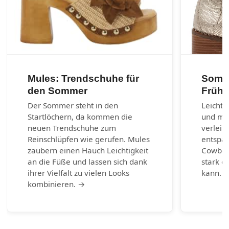
Mules: Trendschuhe für
Somme
den Sommer
Frühl
Der Sommer steht in den
Leichte
Startlöchern, da kommen die
und max
neuen Trendschuhe zum
verleih
Reinschlüpfen wie gerufen. Mules
entspa
zaubern einen Hauch Leichtigkeit
Cowboy-
an die Füße und lassen sich dank
stark e
ihrer Vielfalt zu vielen Looks
kann. 
kombinieren. →