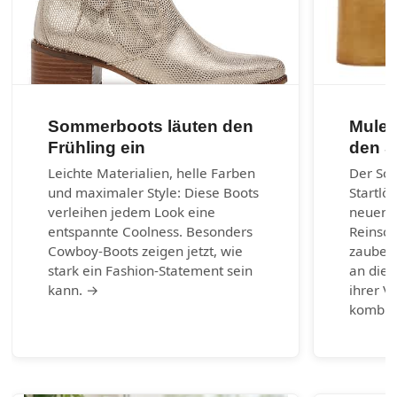
Sommerboots läuten den
Mules
Frühling ein
den 
Leichte Materialien, helle Farben
Der So
und maximaler Style: Diese Boots
Startlö
verleihen jedem Look eine
neuen 
entspannte Coolness. Besonders
Reinsch
Cowboy-Boots zeigen jetzt, wie
zaubern
stark ein Fashion-Statement sein
an die 
kann. →
ihrer Vi
kombin