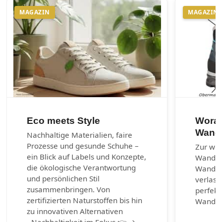
MAGAZIN
MAGAZIN
Eco meets Style
Worau
Wand
Nachhaltige Materialien, faire
Prozesse und gesunde Schuhe –
Zur wic
ein Blick auf Labels und Konzepte,
Wander
die ökologische Verantwortung
Wanders
und persönlichen Stil
verlass
zusammenbringen. Von
perfekt
zertifizierten Naturstoffen bis hin
Wander
zu innovativen Alternativen
- Nachhaltigkeit im Fokus 👉 →