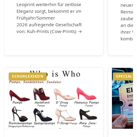
Leoprint weiterhin für zeitlose
neuen 
Eleganz sorgt, bekommt er im
Reinsch
Frühjahr/Sommer
zaubern
2026 aufregende Gesellschaft
an die 
von: Kuh-Prints (Cow-Prints) →
ihrer Vi
kombin
SCHUHLEXIKON
SPECIAL