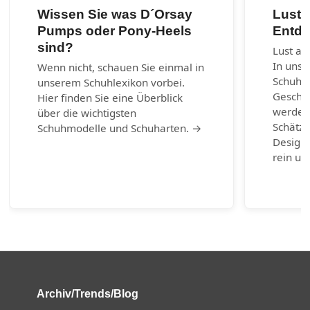
Wissen Sie was D´Orsay
Lust 
Pumps oder Pony-Heels
Entde
sind?
Lust au
In unse
Wenn nicht, schauen Sie einmal in
Schuhm
unserem Schuhlexikon vorbei.
Geschic
Hier finden Sie eine Überblick
werden.
über die wichtigsten
Schätze
Schuhmodelle und Schuharten. →
Design-
rein un
Archiv/Trends/Blog