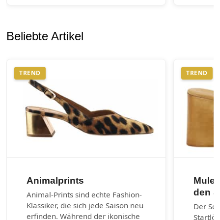
Beliebte Artikel
TREND
TREND
Animalprints
Mules
den 
Animal-Prints sind echte Fashion-
Klassiker, die sich jede Saison neu
Der So
erfinden. Während der ikonische
Startlö