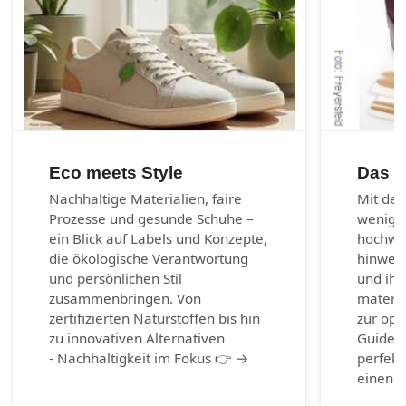
Eco meets Style
Das 1
Nachhaltige Materialien, faire
Mit den
Prozesse und gesunde Schuhe –
wenig 
ein Blick auf Labels und Konzepte,
hochwer
die ökologische Verantwortung
hinweg 
und persönlichen Stil
und ihr
zusammenbringen. Von
materia
zertifizierten Naturstoffen bis hin
zur opt
zu innovativen Alternativen
Guide b
- Nachhaltigkeit im Fokus 👉 →
perfekt
einen g