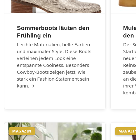
Sommerboots läuten den
Mules
Frühling ein
den 
Leichte Materialien, helle Farben
Der So
und maximaler Style: Diese Boots
Startlö
verleihen jedem Look eine
neuen 
entspannte Coolness. Besonders
Reinsch
Cowboy-Boots zeigen jetzt, wie
zaubern
stark ein Fashion-Statement sein
an die 
kann. →
ihrer Vi
kombin
MAGAZIN
MAGAZIN