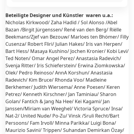
Beteiligte Designer und Künstler waren u.a.:
Nicholas Kirkwood/ Zaha Hadid / Sol Alonso /Abel
Bazan /Birgit Jürgenssen/ René van den Berg/ Riëlle
Beekmans/Zjef van Bezouw/ Marloes ten Bhömer/ Filly
Cusenza/ Robert Fliri/ Julian Hakes/ Iris van Herpen/
Bart Hess/ Masaya Kushino/ Jochen Kronier/ Kobi Levi/
Ted Noten/ Omar Angel Perez/ Anastasia Radevich/
Svenja Ritter/ Iris Schieferstein/ Erwina Ziomkowska/
Olek/ Pedro Reinoso/ AnnA Korshun/ Anastasia
Radevich/ Kim Bruce/ Rhonda Voo/ Madleine
Berkhemer/ Judith Wiersema/ Anne Poesen/ Keren
Petrez/ Kenneth Kirschner/ Jan Taminiau/ Sharon
Golan/ Fantich & Jang Na Hee/ Kei Kagami/ Jan
Janssen/Miriam van Weeghel/ Victoria Spruce/ Insa/
Nat-2/ United Nude/ Po-Zu/ Vinsk /Sruli Recht/Bart
Persoons/ Fam Irvoll/ Minna Parikka/ Luigi Bona/
Maurizio Savini/ Trippen/ Suhandan Demirkan Özay/