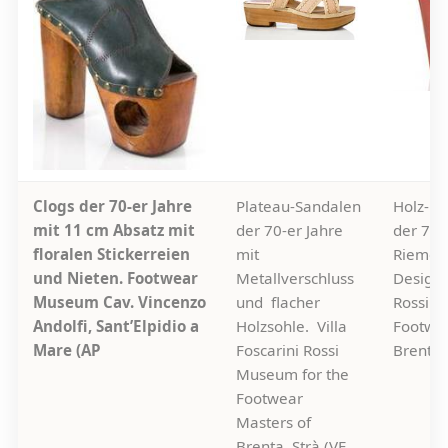
Clogs der 70-er Jahre
Plateau-Sandalen
Holz-Pl
mit 11 cm Absatz mit
der 70-er Jahre
der 70-
floralen Stickerreien
mit
Riemche
und Nieten. Footwear
Metallverschluss
Design. 
Museum Cav. Vincenzo
und flacher
Rossi M
Andolfi, Sant’Elpidio a
Holzsohle. Villa
Footwea
Mare (AP
Foscarini Rossi
Brenta, 
Museum for the
Footwear
Masters of
Brenta, Strà (VE