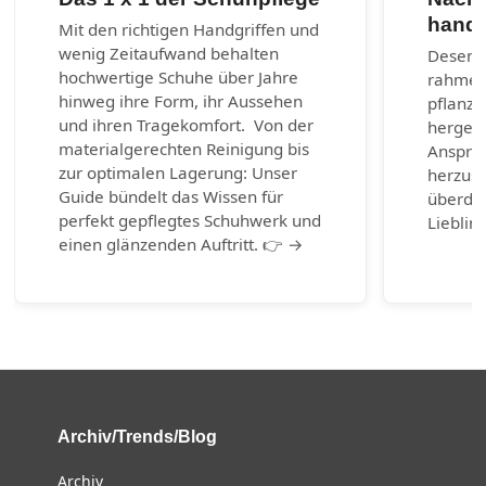
handg
Mit den richtigen Handgriffen und
wenig Zeitaufwand behalten
Desenra
hochwertige Schuhe über Jahre
rahmen
hinweg ihre Form, ihr Aussehen
pflanzl
und ihren Tragekomfort. Von der
hergest
materialgerechten Reinigung bis
Anspruc
zur optimalen Lagerung: Unser
herzust
Guide bündelt das Wissen für
überda
perfekt gepflegtes Schuhwerk und
Lieblin
einen glänzenden Auftritt. 👉 →
Archiv/Trends/Blog
Archiv