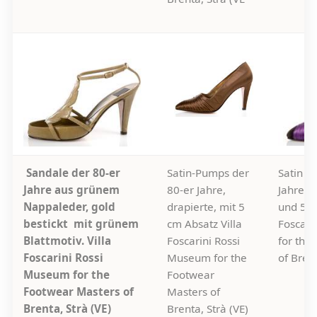
Sandale der 80-er
Satin-Pumps der
Satin P
Jahre aus grünem
80-er Jahre,
Jahre m
Nappaleder, gold
drapierte, mit 5
und 5 c
bestickt mit grünem
cm Absatz Villa
Foscari
Blattmotiv. Villa
Foscarini Rossi
for the
Foscarini Rossi
Museum for the
of Brent
Museum for the
Footwear
Footwear Masters of
Masters of
Brenta, Strà (VE)
Brenta, Strà (VE)