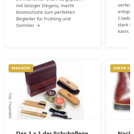
verleih
mit lässiger Eleganz, macht
entspa
Bootsschuhe zum perfekten
Cowboy-
Begleiter für Frühling und
stark e
Sommer. →
kann. 
MAGAZIN
GREEN SH
Das 1 x 1 der Schuhpflege
Nachh