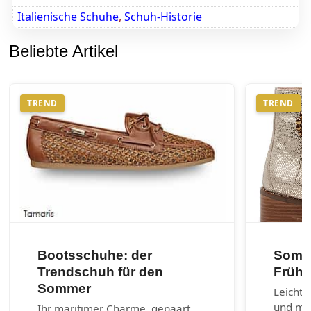
Italienische Schuhe
,
Schuh-Historie
Beliebte Artikel
TREND
TREND
Bootsschuhe: der
Somme
Trendschuh für den
Frühl
Sommer
Leichte
und max
Ihr maritimer Charme, gepaart