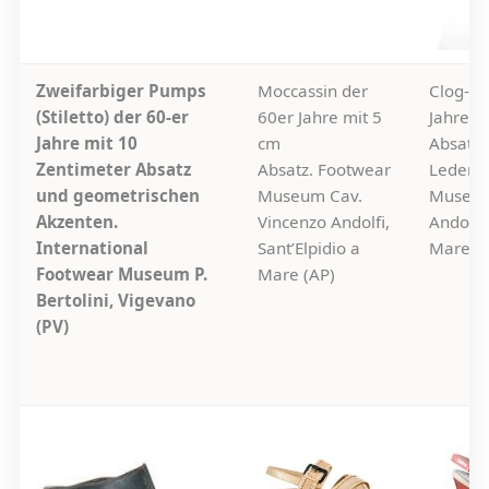
Zweifarbiger Pumps
Moccassin der
Clog-Sa
(Stiletto) der 60-er
60er Jahre mit 5
Jahre m
Jahre mit 10
cm
Absatz.
Zentimeter Absatz
Absatz. Footwear
Leder, 
und geometrischen
Museum Cav.
Museum
Akzenten.
Vincenzo Andolfi,
Andolfi,
International
Sant’Elpidio a
Mare (A
Footwear Museum P.
Mare (AP)
Bertolini, Vigevano
(PV)