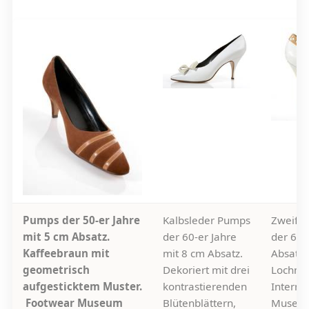
Pumps der 50-er Jahre
Kalbsleder Pumps
Zweifa
mit 5 cm Absatz.
der 60-er Jahre
der 60-
Kaffeebraun mit
mit 8 cm Absatz.
Absatz 
geometrisch
Dekoriert mit drei
Lochmus
aufgesticktem Muster.
kontrastierenden
Interna
Footwear Museum
Blütenblättern,
Museum 