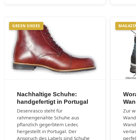
GREEN SHOES
MAGAZIN
Nachhaltige Schuhe:
Worau
handgefertigt in Portugal
Wand
Desenrasco steht für
Zur wic
rahmengenähte Schuhe aus
Wander
pflanzlich gegerbtem Leder,
Wanders
hergestellt in Portugal. Der
verlass
Anspruch des Labels sind Schuhe
perfekt