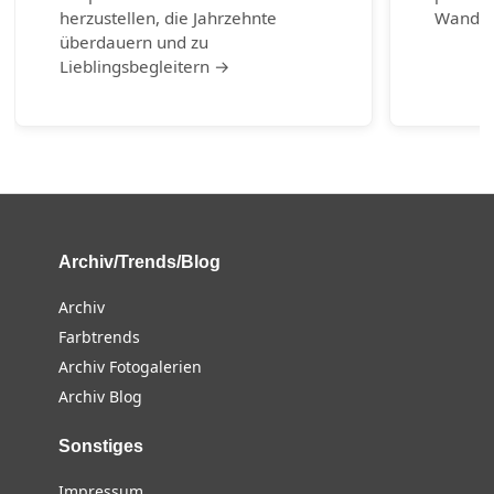
herzustellen, die Jahrzehnte
Wander
überdauern und zu
Lieblingsbegleitern →
Archiv/Trends/Blog
Archiv
Farbtrends
Archiv Fotogalerien
Archiv Blog
Sonstiges
Impressum