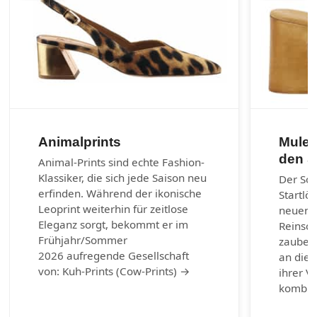
Animalprints
Mules
den 
Animal-Prints sind echte Fashion-
Klassiker, die sich jede Saison neu
Der So
erfinden. Während der ikonische
Startlö
Leoprint weiterhin für zeitlose
neuen 
Eleganz sorgt, bekommt er im
Reinsch
Frühjahr/Sommer
zaubern
2026 aufregende Gesellschaft
an die 
von: Kuh-Prints (Cow-Prints) →
ihrer Vi
kombin