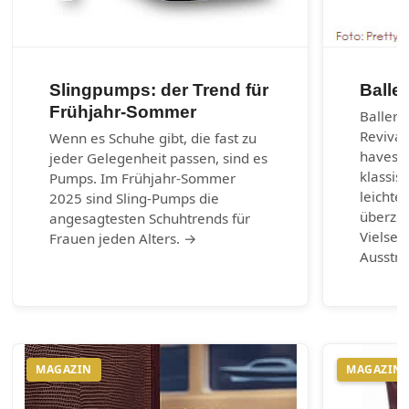
Slingpumps: der Trend für
Balle
Frühjahr-Sommer
Balleri
Revival
Wenn es Schuhe gibt, die fast zu
haves d
jeder Gelegenheit passen, sind es
klassis
Pumps. Im Frühjahr-Sommer
leichte
2025 sind Sling-Pumps die
überzeu
angesagtesten Schuhtrends für
Vielsei
Frauen jeden Alters. →
Ausstr
MAGAZIN
MAGAZIN