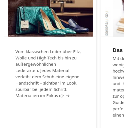
Das 1
Vom klassischen Leder über Filz,
Wolle und High-Tech bis hin zu
Mit den
außergewöhnlichen
wenig 
Lederarten: Jedes Material
hochwer
verleiht dem Schuh eine eigene
hinweg 
Handschrift – sichtbar im Look,
und ihr
spürbar bei jedem Schritt.
materia
Materialien im Fokus 👉 →
zur opt
Guide b
perfekt
einen g