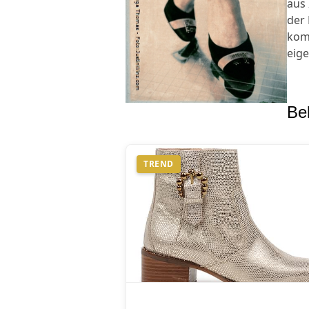
aus 
der 
komm
eig
Bel
TREND