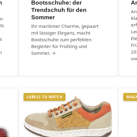
n
Bootsschuhe: der
An
Trendschuh für den
An
Sommer
Kl
en
er
ts
Ihr maritimer Charme, gepaart
Le
mit lässiger Eleganz, macht
El
s
Bootsschuhe zum perfekten
Fr
Begleiter für Frühling und
20
n
Sommer. →
vo
LABELS TO WATCH
MAG