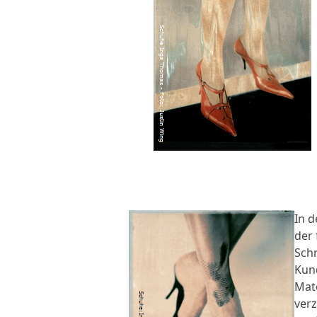
In 
der 
Schn
Kund
Mate
verz