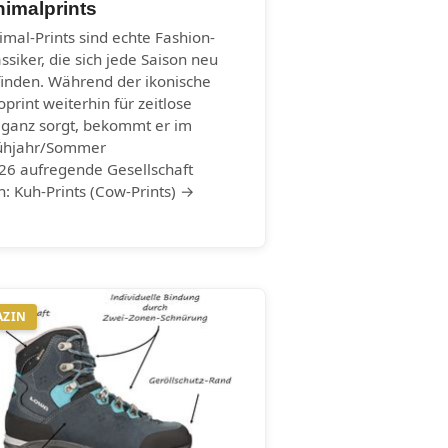
imalprints
imal-Prints sind echte Fashion-
assiker, die sich jede Saison neu
finden. Während der ikonische
oprint weiterhin für zeitlose
eganz sorgt, bekommt er im
ühjahr/Sommer
26 aufregende Gesellschaft
n: Kuh-Prints (Cow-Prints) →
AZIN