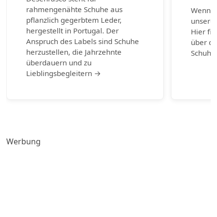
rahmengenähte Schuhe aus
Wenn ni
pflanzlich gegerbtem Leder,
unserem
hergestellt in Portugal. Der
Hier fi
Anspruch des Labels sind Schuhe
über di
herzustellen, die Jahrzehnte
Schuhm
überdauern und zu
Lieblingsbegleitern →
Werbung