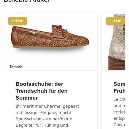
TREND
TREND
Bootsschuhe: der
Somme
Trendschuh für den
Frühl
Sommer
Leichte
und max
Ihr maritimer Charme, gepaart
verleih
mit lässiger Eleganz, macht
entspa
Bootsschuhe zum perfekten
Cowboy-
Begleiter für Frühling und