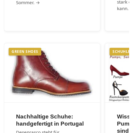
stark e
Sommer. →
kann. 
GREEN SHOES
SCHUHLEX
Nachhaltige Schuhe:
Wisse
handgefertigt in Portugal
Pumps
sind?
Desenrasco steht für