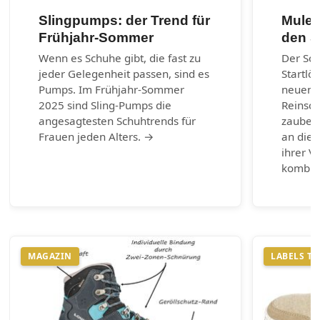
Slingpumps: der Trend für
Mules
Frühjahr-Sommer
den 
Wenn es Schuhe gibt, die fast zu
Der So
jeder Gelegenheit passen, sind es
Startlö
Pumps. Im Frühjahr-Sommer
neuen 
2025 sind Sling-Pumps die
Reinsch
angesagtesten Schuhtrends für
zaubern
Frauen jeden Alters. →
an die 
ihrer Vi
kombin
MAGAZIN
LABELS T