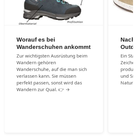
Worauf es bei
Nachh
Wanderschuhen ankommt
Outdo
Zur wichtigsten Ausrüstung beim
Ein Sta
Wandern gehören
Zeichen
Wanderschuhe, auf die man sich
produzi
verlassen kann. Sie müssen
und Sn
perfekt passen, sonst wird das
Naturm
Wandern zur Qual. 👉 →