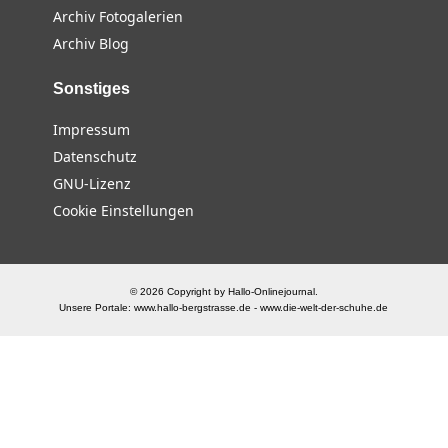
Archiv Fotogalerien
Archiv Blog
Sonstiges
Impressum
Datenschutz
GNU-Lizenz
Cookie Einstellungen
© 2026 Copyright by Hallo-Onlinejournal.
Unsere Portale:
www.hallo-bergstrasse.de
-
www.die-welt-der-schuhe.de