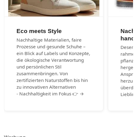
Eco meets Style
Nachh
handg
Nachhaltige Materialien, faire
Prozesse und gesunde Schuhe –
Desenra
ein Blick auf Labels und Konzepte,
rahmen
die ökologische Verantwortung
pflanzl
und persönlichen Stil
hergest
zusammenbringen. Von
Anspruc
zertifizierten Naturstoffen bis hin
herzust
zu innovativen Alternativen
überda
- Nachhaltigkeit im Fokus 👉 →
Lieblin