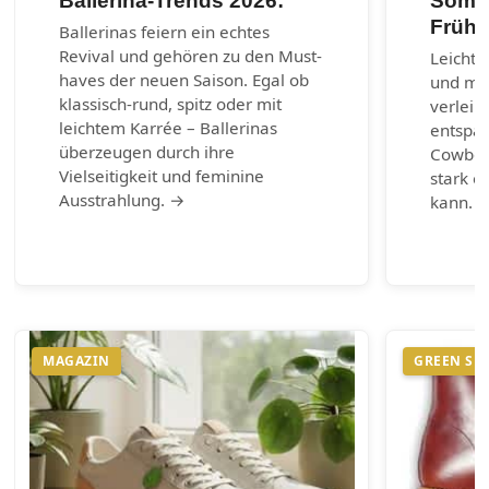
Ballerina-Trends 2026:
Somme
Frühl
Ballerinas feiern ein echtes
Revival und gehören zu den Must-
Leichte
haves der neuen Saison. Egal ob
und max
klassisch-rund, spitz oder mit
verleih
leichtem Karrée – Ballerinas
entspa
überzeugen durch ihre
Cowboy-
Vielseitigkeit und feminine
stark e
Ausstrahlung. →
kann. 
MAGAZIN
GREEN SH