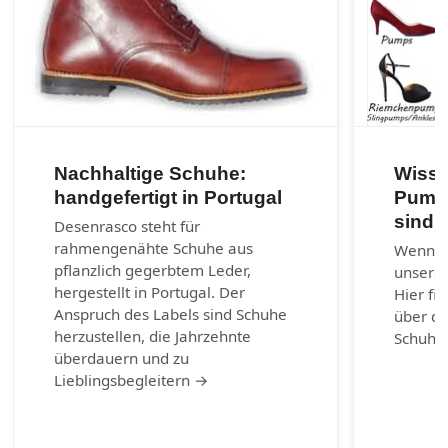
Nachhaltige Schuhe:
Wisse
handgefertigt in Portugal
Pumps
sind?
Desenrasco steht für
rahmengenähte Schuhe aus
Wenn ni
pflanzlich gegerbtem Leder,
unserem
hergestellt in Portugal. Der
Hier fi
Anspruch des Labels sind Schuhe
über di
herzustellen, die Jahrzehnte
Schuhm
überdauern und zu
Lieblingsbegleitern →