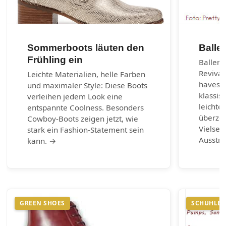
Sommerboots läuten den
Balle
Frühling ein
Balleri
Revival
Leichte Materialien, helle Farben
haves d
und maximaler Style: Diese Boots
klassis
verleihen jedem Look eine
leichte
entspannte Coolness. Besonders
überzeu
Cowboy-Boots zeigen jetzt, wie
Vielsei
stark ein Fashion-Statement sein
Ausstr
kann. →
GREEN SHOES
SCHUHLEX