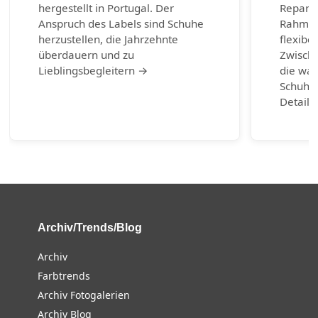
hergestellt in Portugal. Der
Reparie
Anspruch des Labels sind Schuhe
Rahmen
herzustellen, die Jahrzehnte
flexibel
überdauern und zu
Zwische
Lieblingsbegleitern →
die wah
Schuhm
Detail 
Archiv/Trends/Blog
Archiv
Farbtrends
Archiv Fotogalerien
Archiv Blog