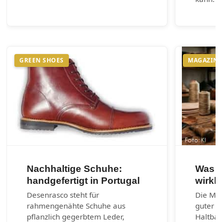
GREEN SHOES
MAGAZIN
Nachhaltige Schuhe:
Was e
handgefertigt in Portugal
wirkl
Desenrasco steht für
Die Mac
rahmengenähte Schuhe aus
guter S
pflanzlich gegerbtem Leder,
Haltbark