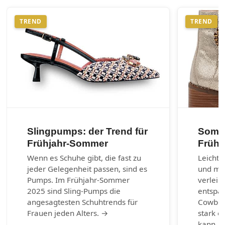
TREND
TREND
Slingpumps: der Trend für
Somme
Frühjahr-Sommer
Frühl
Wenn es Schuhe gibt, die fast zu
Leichte
jeder Gelegenheit passen, sind es
und max
Pumps. Im Frühjahr-Sommer
verleih
2025 sind Sling-Pumps die
entspa
angesagtesten Schuhtrends für
Cowboy-
Frauen jeden Alters. →
stark e
kann. 