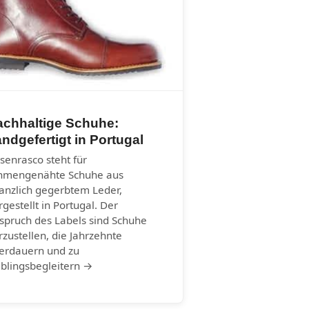
achhaltige Schuhe:
ndgefertigt in Portugal
senrasco steht für
hmengenähte Schuhe aus
lanzlich gegerbtem Leder,
rgestellt in Portugal. Der
spruch des Labels sind Schuhe
rzustellen, die Jahrzehnte
erdauern und zu
eblingsbegleitern →