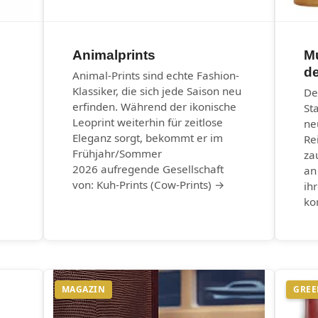
Animalprints
M
d
Animal-Prints sind echte Fashion-
Klassiker, die sich jede Saison neu
De
erfinden. Während der ikonische
St
Leoprint weiterhin für zeitlose
ne
Eleganz sorgt, bekommt er im
Re
Frühjahr/Sommer
za
2026 aufregende Gesellschaft
an
von: Kuh-Prints (Cow-Prints) →
ih
ko
MAGAZIN
GREE