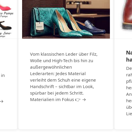
N
Vom klassischen Leder über Filz,
ha
Wolle und High-Tech bis hin zu
außergewöhnlichen
De
Lederarten: Jedes Material
ra
 in
verleiht dem Schuh eine eigene
pf
Handschrift – sichtbar im Look,
he
spürbar bei jedem Schritt.
An
Materialien im Fokus 👉 →
he
 →
üb
Li