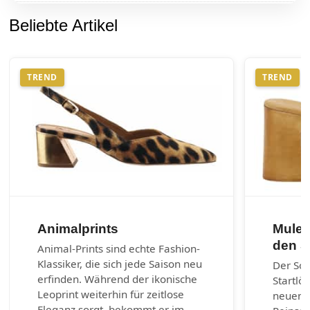
Beliebte Artikel
TREND
TREND
Animalprints
Mules
den 
Animal-Prints sind echte Fashion-
Klassiker, die sich jede Saison neu
Der So
erfinden. Während der ikonische
Startlö
Leoprint weiterhin für zeitlose
neuen 
Eleganz sorgt, bekommt er im