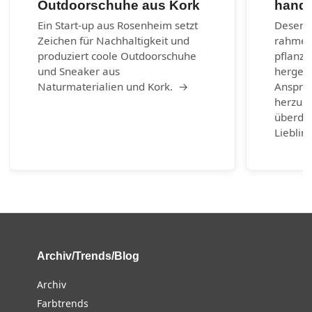
Outdoorschuhe aus Kork
handg
Ein Start-up aus Rosenheim setzt
Desenra
Zeichen für Nachhaltigkeit und
rahmen
produziert coole Outdoorschuhe
pflanzl
und Sneaker aus
hergest
Naturmaterialien und Kork. →
Anspruc
herzust
überda
Lieblin
Archiv/Trends/Blog
Archiv
Farbtrends