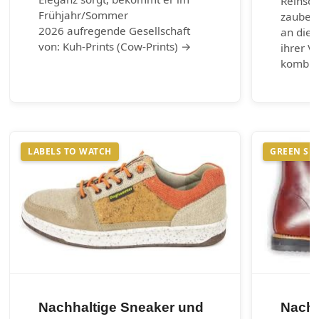
Reinsch
Frühjahr/Sommer
zaubern
2026 aufregende Gesellschaft
an die 
von: Kuh-Prints (Cow-Prints) →
ihrer Vi
kombin
LABELS TO WATCH
GREEN SH
Nachhaltige Sneaker und
Nachh