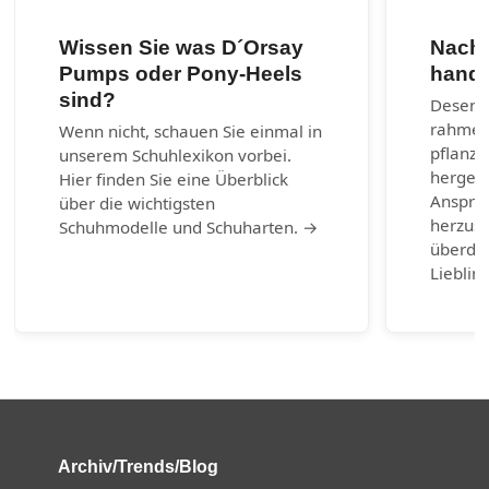
Wissen Sie was D´Orsay
Nachh
Pumps oder Pony-Heels
handg
sind?
Desenra
rahmen
Wenn nicht, schauen Sie einmal in
pflanzl
unserem Schuhlexikon vorbei.
hergest
Hier finden Sie eine Überblick
Anspruc
über die wichtigsten
herzust
Schuhmodelle und Schuharten. →
überda
Lieblin
Archiv/Trends/Blog