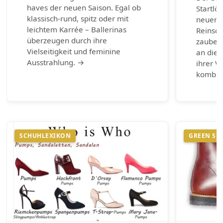
haves der neuen Saison. Egal ob
Startlö
klassisch-rund, spitz oder mit
neuen 
leichtem Karrée – Ballerinas
Reinsch
überzeugen durch ihre
zaubern
Vielseitigkeit und feminine
an die 
Ausstrahlung. →
ihrer Vi
kombin
SCHUHLEXIKON
GREEN SH