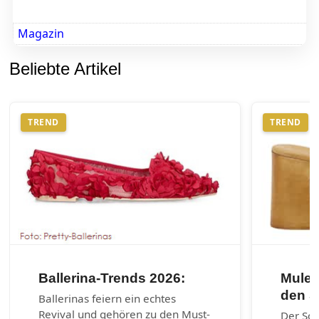
Magazin
Beliebte Artikel
TREND
TREND
Ballerina-Trends 2026:
Mules
den 
Ballerinas feiern ein echtes
Revival und gehören zu den Must-
Der So