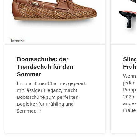
Bootsschuhe: der
Sling
Trendschuh für den
Frühj
Sommer
Wenn es
jeder G
Ihr maritimer Charme, gepaart
Pumps.
mit lässiger Eleganz, macht
2025 si
Bootsschuhe zum perfekten
angesag
Begleiter für Frühling und
Frauen 
Sommer. →