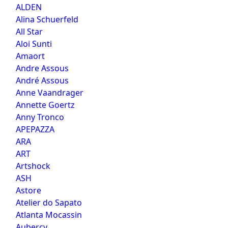
ALDEN
Alina Schuerfeld
All Star
Aloi Sunti
Amaort
Andre Assous
André Assous
Anne Vaandrager
Annette Goertz
Anny Tronco
APEPAZZA
ARA
ART
Artshock
ASH
Astore
Atelier do Sapato
Atlanta Mocassin
Aubercy