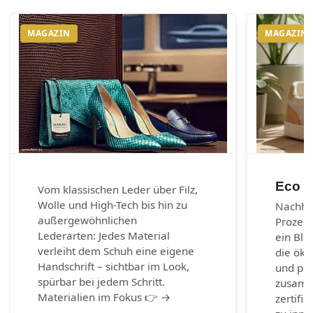
MAGAZIN
MAGAZIN
Eco m
Vom klassischen Leder über Filz,
Wolle und High-Tech bis hin zu
Nachhal
außergewöhnlichen
Prozes
Lederarten: Jedes Material
ein Bli
verleiht dem Schuh eine eigene
die öko
Handschrift – sichtbar im Look,
und per
spürbar bei jedem Schritt.
zusamm
Materialien im Fokus 👉 →
zertifiz