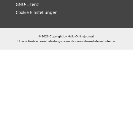
GNU-Lizenz
Cookie Einstellungen
© 2026 Copyright by Hallo-Onlinejournal.
Unsere Portale:
www.hallo-bergstrasse.de
-
www.die-welt-der-schuhe.de