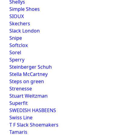
Shellys
Simple Shoes
SIOUX
Skechers
Slack London
Snipe
Softclox
Sorel
Sperry
Steinberger Schuh
Stella McCartney
Steps on green
Strenesse
Stuart Weitzman
Superfit
SWEDISH HASBEENS
Swiss Line
T F Slack Shoemakers
Tamaris