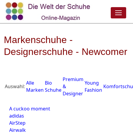
Markenschuhe -
Designerschuhe - Newcomer
Premium
Alle
Bio
Young
Auswahl:
&
Komfortsch
Marken
Schuhe
Fashion
Designer
A cuckoo moment
adidas
AirStep
Airwalk