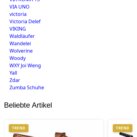
VIA UNO
victoria
Victoria Delef
VIKING
Waldläufer
Wandelei
Wolverine
Woody
WXY Joi Weng
Yall
Zdar
Zumba Schuhe
Beliebte Artikel
TREND
TREND