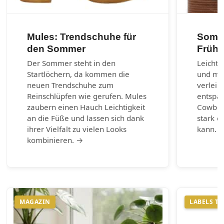
Mules: Trendschuhe für
Somme
den Sommer
Frühl
Der Sommer steht in den
Leichte
Startlöchern, da kommen die
und max
neuen Trendschuhe zum
verleih
Reinschlüpfen wie gerufen. Mules
entspa
zaubern einen Hauch Leichtigkeit
Cowboy-
an die Füße und lassen sich dank
stark e
ihrer Vielfalt zu vielen Looks
kann. 
kombinieren. →
MAGAZIN
LABELS T