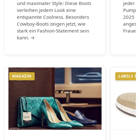
und maximaler Style: Diese Boots
jeder G
verleihen jedem Look eine
Pumps.
entspannte Coolness. Besonders
2025 si
Cowboy-Boots zeigen jetzt, wie
angesag
stark ein Fashion-Statement sein
Frauen 
kann. →
MAGAZIN
LABELS T