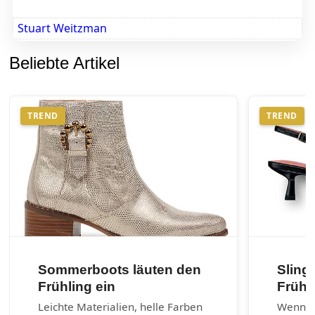
Stuart Weitzman
Beliebte Artikel
TREND
TREND
Sommerboots läuten den
Sling
Frühling ein
Frühj
Leichte Materialien, helle Farben
Wenn es