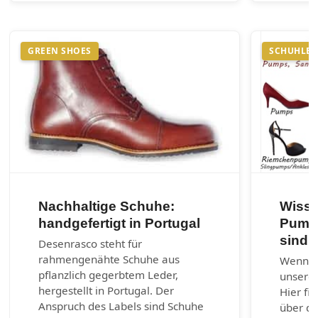
GREEN SHOES
SCHUHLEX
Nachhaltige Schuhe:
Wisse
handgefertigt in Portugal
Pumps
sind?
Desenrasco steht für
rahmengenähte Schuhe aus
Wenn ni
pflanzlich gegerbtem Leder,
unserem
hergestellt in Portugal. Der
Hier fi
Anspruch des Labels sind Schuhe
über di