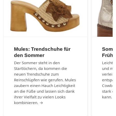
Mules: Trendschuhe für
Somme
den Sommer
Frühl
Der Sommer steht in den
Leichte
Startlöchern, da kommen die
und max
neuen Trendschuhe zum
verleih
Reinschlüpfen wie gerufen. Mules
entspa
zaubern einen Hauch Leichtigkeit
Cowboy-
an die Füße und lassen sich dank
stark e
ihrer Vielfalt zu vielen Looks
kann. 
kombinieren. →