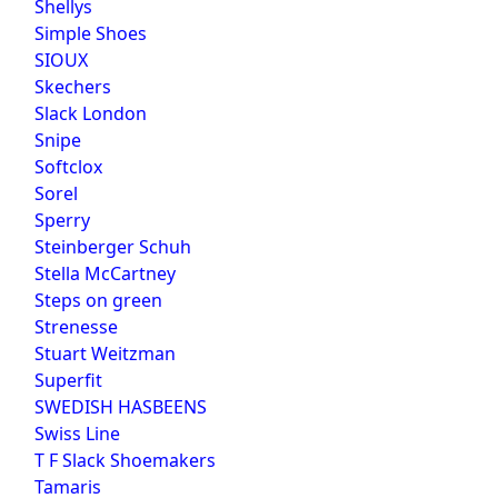
Shellys
Simple Shoes
SIOUX
Skechers
Slack London
Snipe
Softclox
Sorel
Sperry
Steinberger Schuh
Stella McCartney
Steps on green
Strenesse
Stuart Weitzman
Superfit
SWEDISH HASBEENS
Swiss Line
T F Slack Shoemakers
Tamaris