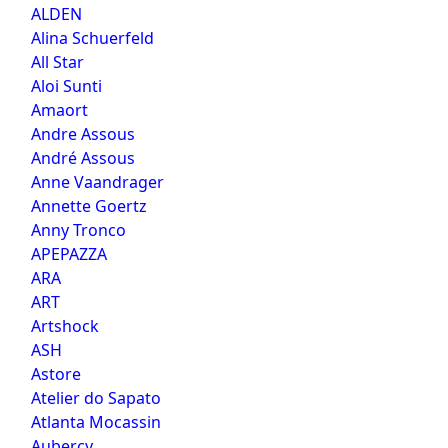
ALDEN
Alina Schuerfeld
All Star
Aloi Sunti
Amaort
Andre Assous
André Assous
Anne Vaandrager
Annette Goertz
Anny Tronco
APEPAZZA
ARA
ART
Artshock
ASH
Astore
Atelier do Sapato
Atlanta Mocassin
Aubercy