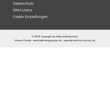
Datenschutz
GNU-Lizenz
Cookie Einstellungen
© 2026 Copyright by Hallo-Onlinejournal.
Unsere Portale:
www.hallo-bergstrasse.de
-
www.die-welt-der-schuhe.de