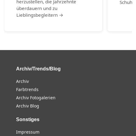
herzustellen, die Jahrzehnte
Schuhm
überdauern und zu
Lieblingsbegleitern →
Archiv/Trends/Blog
Archiv
Farbtrends
Archiv Fotogalerien
Archiv Blog
Sonstiges
Impressum