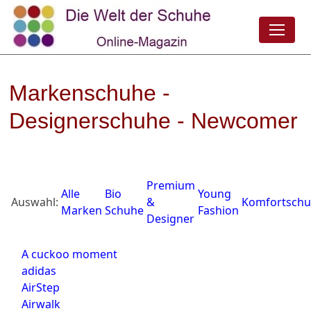
Markenschuhe -
Designerschuhe - Newcomer
Premium
Alle
Bio
Young
Auswahl:
&
Komfortsch
Marken
Schuhe
Fashion
Designer
A cuckoo moment
adidas
AirStep
Airwalk