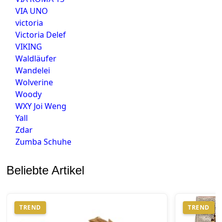
VIA UNO
victoria
Victoria Delef
VIKING
Waldläufer
Wandelei
Wolverine
Woody
WXY Joi Weng
Yall
Zdar
Zumba Schuhe
Beliebte Artikel
TREND
TREND