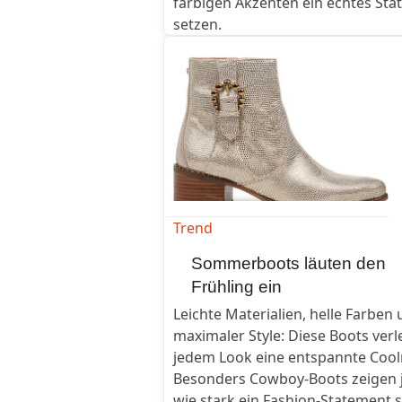
farbigen Akzenten ein echtes St
setzen.
Trend
Sommerboots läuten den
Frühling ein
Leichte Materialien, helle Farben
maximaler Style: Diese Boots verl
jedem Look eine entspannte Cool
Besonders Cowboy-Boots zeigen j
wie stark ein Fashion-Statement s