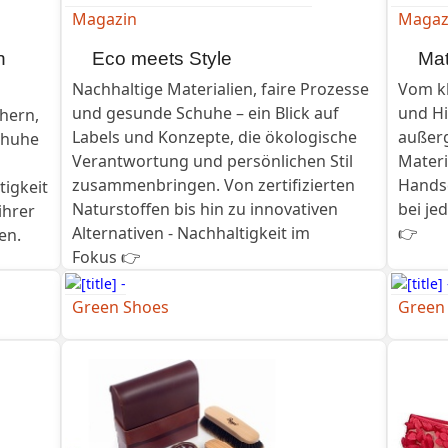
Magazin
Magaz
n
Eco meets Style
Mat
Nachhaltige Materialien, faire Prozesse
Vom kl
und gesunde Schuhe – ein Blick auf
und Hi
hern,
Labels und Konzepte, die ökologische
außerg
chuhe
Verantwortung und persönlichen Stil
Materi
zusammenbringen. Von zertifizierten
Handsc
tigkeit
Naturstoffen bis hin zu innovativen
bei je
ihrer
Alternativen - Nachhaltigkeit im
👉
en.
Fokus 👉
Green Shoes
Green