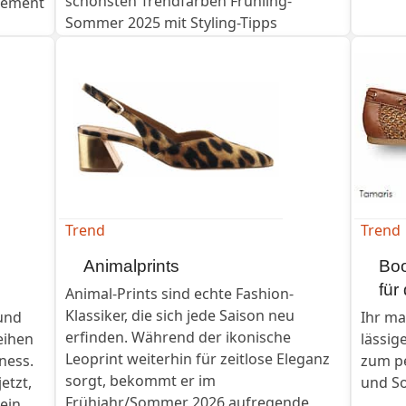
schönsten Trendfarben Frühling-
atement
Sommer 2025 mit Styling-Tipps
Trend
Trend
Animalprints
Boo
für
Animal-Prints sind echte Fashion-
Klassiker, die sich jede Saison neu
 und
Ihr ma
erfinden. Während der ikonische
eihen
lässig
Leoprint weiterhin für zeitlose Eleganz
ness.
zum pe
sorgt, bekommt er im
etzt,
und S
Frühjahr/Sommer 2026 aufregende
ein