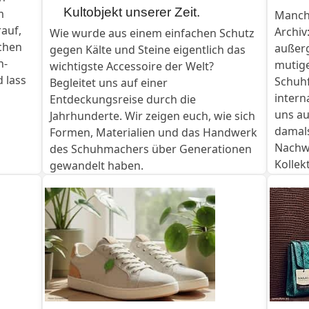
Kultobjekt unserer Zeit.
m
Manchm
auf,
Archiv
Wie wurde aus einem einfachen Schutz
schen
außer
gegen Kälte und Steine eigentlich das
n-
mutige
wichtigste Accessoire der Welt?
d lass
Schuh
Begleitet uns auf einer
intern
Entdeckungsreise durch die
uns au
Jahrhunderte. Wir zeigen euch, wie sich
damals
Formen, Materialien und das Handwerk
Nachw
des Schuhmachers über Generationen
Kollek
gewandelt haben.