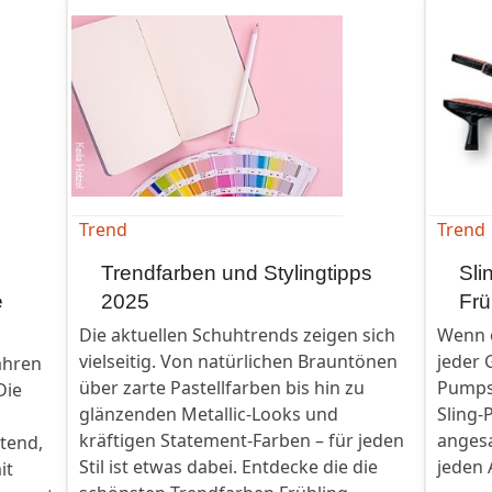
Trend
Trend
Trendfarben und Stylingtipps
Sli
e
2025
Fr
Die aktuellen Schuhtrends zeigen sich
Wenn e
vielseitig. Von natürlichen Brauntönen
jeder 
ahren
über zarte Pastellfarben bis hin zu
Pumps
Die
glänzenden Metallic-Looks und
Sling-
kräftigen Statement-Farben – für jeden
anges
tend,
Stil ist etwas dabei. Entdecke die die
jeden 
it